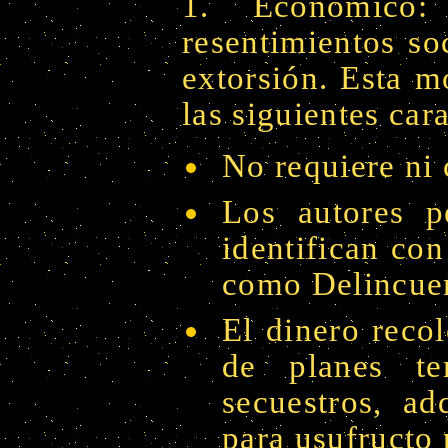
1. Económico:
resentimientos so
extorsión. Esta m
las siguientes car
No requiere ni
Los autores 
identifican co
como Delincu
El dinero reco
de planes ter
secuestros, ad
para usufructo