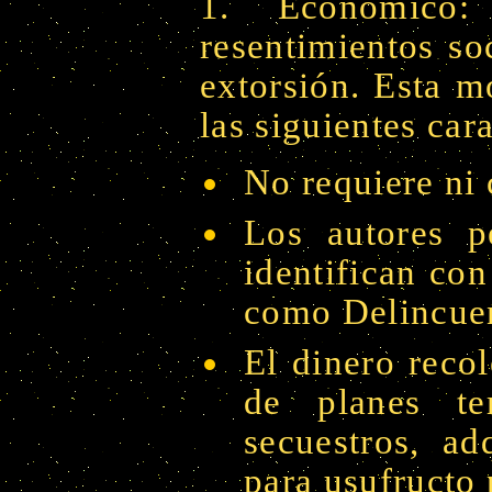
1. Económico:
resentimientos so
extorsión. Esta m
las siguientes car
No requiere ni
Los autores 
identifican co
como Delincu
El dinero reco
de planes ter
secuestros, ad
para usufructo